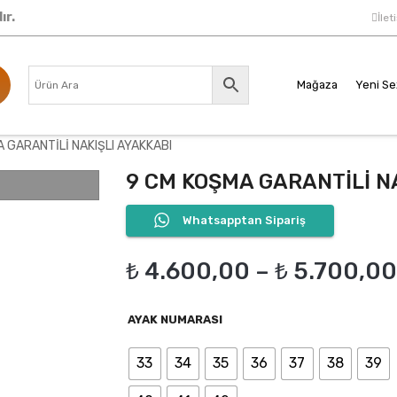
ır.
İlet
Mağaza
Yeni S
 GARANTİLİ NAKIŞLI AYAKKABI
9 CM KOŞMA GARANTİLİ N
Whatsapptan Sipariş
₺
4.600,00
–
₺
5.700,00
AYAK NUMARASI
33
34
35
36
37
38
39