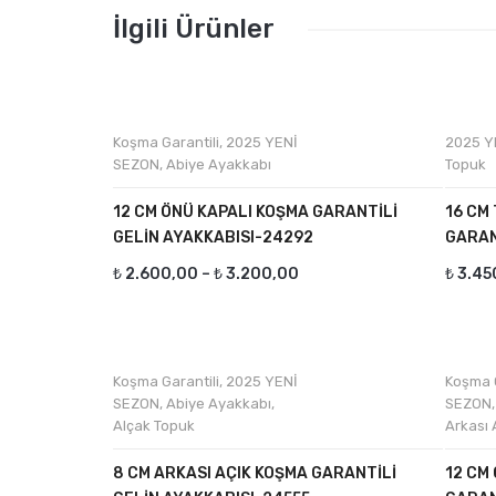
İlgili Ürünler
Koşma Garantili
,
2025 YENİ
2025 Y
SEZON
,
Abiye Ayakkabı
Topuk
12 CM ÖNÜ KAPALI KOŞMA GARANTİLİ
16 CM
GELİN AYAKKABISI-24292
GARAN
₺
2.600,00
–
₺
3.200,00
₺
3.45
Koşma Garantili
,
2025 YENİ
Koşma G
SEZON
,
Abiye Ayakkabı
,
SEZON
Alçak Topuk
Arkası 
8 CM ARKASI AÇIK KOŞMA GARANTİLİ
12 CM