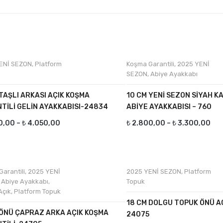
ENİ SEZON
,
Platform
Koşma Garantili
,
2025 YENİ
SEZON
,
Abiye Ayakkabı
 TAŞLI ARKASI AÇIK KOŞMA
10 CM YENİ SEZON SİYAH 
TILI GELIN AYAKKABISI-24834
ABİYE AYAKKABISI – 760
0,00
–
₺
4.050,00
₺
2.800,00
–
₺
3.300,00
arantili
,
2025 YENİ
2025 YENİ SEZON
,
Platform
,
Abiye Ayakkabı
,
Topuk
Açık
,
Platform Topuk
18 CM DOLGU TOPUK ÖNÜ A
 ÖNÜ ÇAPRAZ ARKA AÇIK KOŞMA
24075