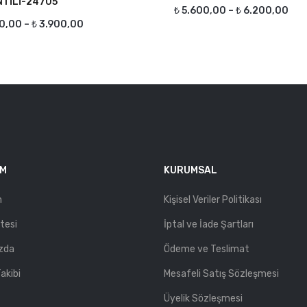
TİLİ-24705
₺
5.600,00
–
₺
6.200,00
0,00
–
₺
3.900,00
IM
KURUMSAL
m
Kişisel Veriler Politikası
stesi
İptal ve İade Şartları
zda
Ödeme ve Teslimat
akibi
Mesafeli Satış Sözleşmesi
Üyelik Sözleşmesi