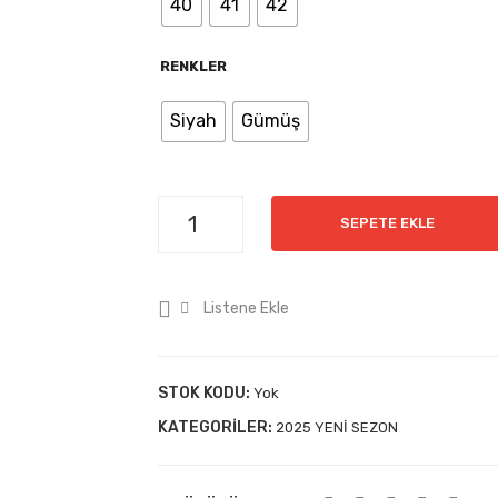
40
41
42
RENKLER
Siyah
Gümüş
SEPETE EKLE
Listene Ekle
STOK KODU:
Yok
KATEGORILER:
2025 YENİ SEZON