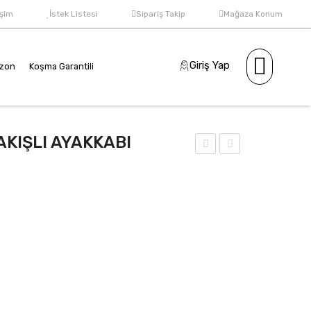
işim
İstek Listesi
Sipariş Takip
Mağaza Konum
Giriş Yap
ezon
Koşma Garantili
AKIŞLI AYAKKABI
2
CM
CM
KOŞ
KOŞ
MA
MA
GA
GA
RA
RN
NTİ
TİLİ
Lİ
NA
NA