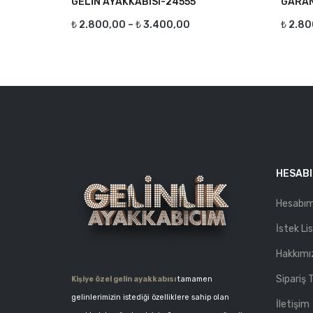
GELİN AYAKKABISI-24555
GARAN
₺
2.800,00
–
₺
3.400,00
₺
2.80
HESAB
Hesabı
İstek Li
Hakkımı
Sipariş T
Kişiye özel gelin ayakkabısı
tamamen
gelinlerimizin istediği özelliklere sahip olan
İletişim