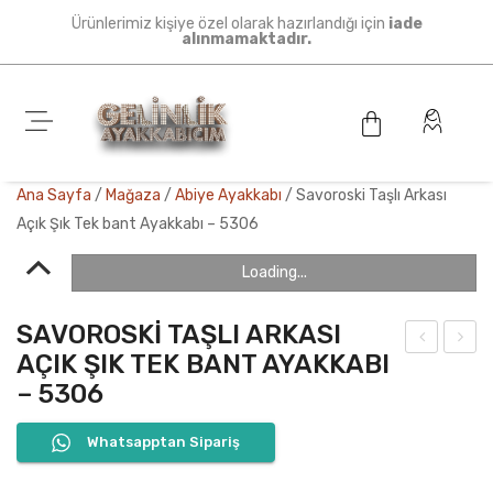
Ürünlerimiz kişiye özel olarak hazırlandığı için
iade
alınmamaktadır.
Ana Sayfa
/
Mağaza
/
Abiye Ayakkabı
/
Savoroski Taşlı Arkası
Açık Şık Tek bant Ayakkabı – 5306
Loading...
SAVOROSKI TAŞLI ARKASI
AÇIK ŞIK TEK BANT AYAKKABI
arif
akış
– 5306
Çap
lı
raz
Stil
Whatsapptan Sipariş
Zin
ett
cir
o