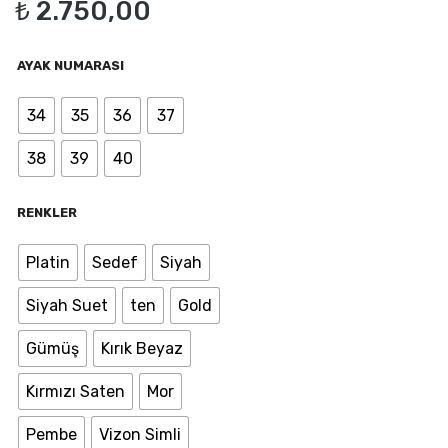
₺
2.750,00
Taşl
Plat
ı 11
for
AYAK NUMARASI
cm
mlu
–
Kas
34
35
36
37
723
nak
38
39
40
İşle
meli
RENKLER
Platin
Sedef
Siyah
Siyah Suet
ten
Gold
Gümüş
Kırık Beyaz
Kırmızı Saten
Mor
Pembe
Vizon Simli