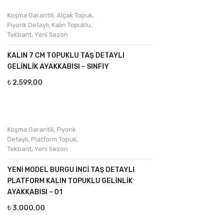
Koşma Garantili
,
Alçak Topuk
,
Fiyonk Detaylı
,
Kalın Topuklu
,
Tekbant
,
Yeni Sezon
KALIN 7 CM TOPUKLU TAŞ DETAYLI
GELINLIK AYAKKABISI – SINFIY
₺
2.599,00
Koşma Garantili
,
Fiyonk
Detaylı
,
Platform Topuk
,
Tekbant
,
Yeni Sezon
YENI MODEL BURGU İNCI TAŞ DETAYLI
PLATFORM KALIN TOPUKLU GELINLIK
AYAKKABISI – 01
₺
3.000,00