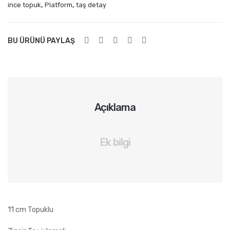
,
,
ince topuk
Platform
taş detay
BU ÜRÜNÜ PAYLAŞ
Açıklama
Ek bilgi
11 cm Topuklu