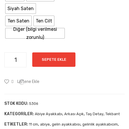
Siyah Saten
Ten Saten
Ten Cilt
Diğer (bilgi verilmesi
zorunlu)
SEPETE EKLE
Listene Ekle
STOK KODU:
5306
KATEGORILER:
,
,
,
Abiye Ayakkabı
Arkası Açık
Taş Detay
Tekbant
ETIKETLER:
,
,
,
,
11 cm
abiye
gelin ayakkabısı
gelinlik ayakkabıcım